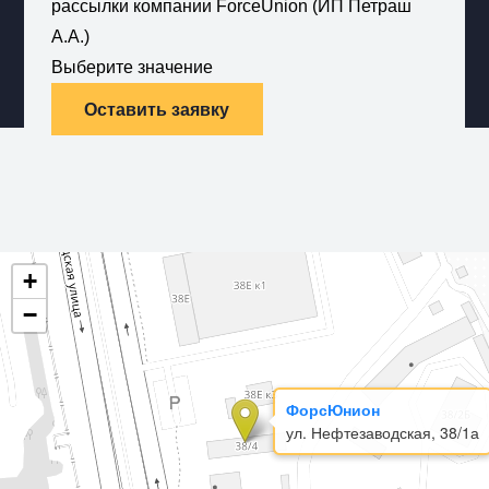
рассылки компании ForceUnion (ИП Петраш
А.А.)
Выберите значение
Оставить заявку
+
−
ФорсЮнион
ул. Нефтезаводская, 38/1а