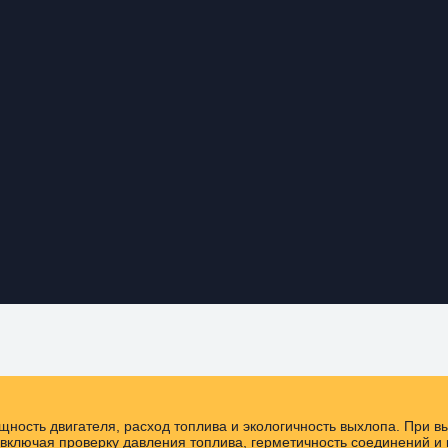
ность двигателя, расход топлива и экологичность выхлопа. При 
включая проверку давления топлива, герметичность соединений и 