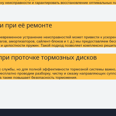
ну неисправности и гарантировать восстановление оптимальных п
и при её ремонте
оевременное устранение неисправностей может привести к ускоре
ов, амортизаторов, сайлент-блоков и т. д.) мы предоставляем бе
 и целостности пружин. Такой подход позволяет комплексно решит
при проточке тормозных дисков
их службы, но для полной эффективности тормозной системы важно
бесплатно проводим разборку, чистку и смазку направляющих супп
 а также повышает безопасность торможения.