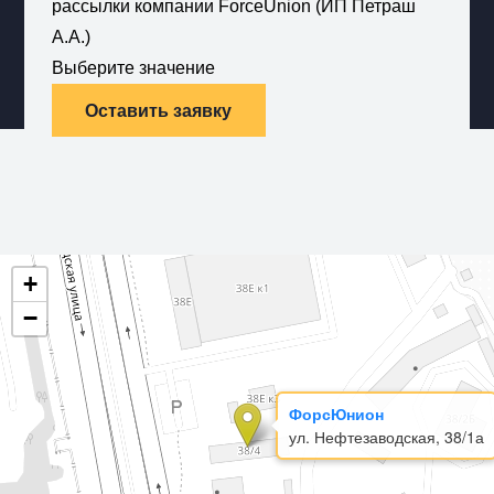
рассылки компании ForceUnion (ИП Петраш
А.А.)
Выберите значение
Оставить заявку
+
−
ФорсЮнион
ул. Нефтезаводская, 38/1а